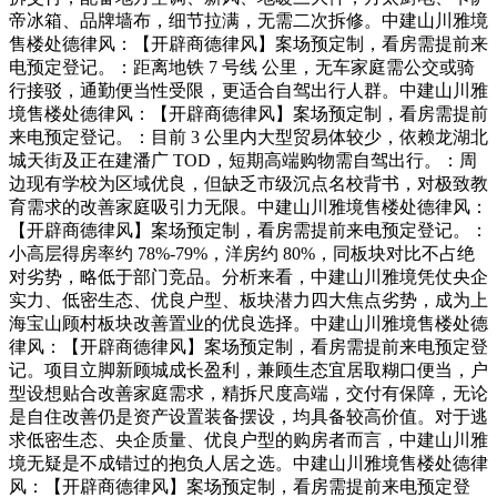
帝冰箱、品牌墙布，细节拉满，无需二次拆修。中建山川雅境
售楼处德律风：【开辟商德律风】案场预定制，看房需提前来
电预定登记。：距离地铁 7 号线 公里，无车家庭需公交或骑
行接驳，通勤便当性受限，更适合自驾出行人群。中建山川雅
境售楼处德律风：【开辟商德律风】案场预定制，看房需提前
来电预定登记。：目前 3 公里内大型贸易体较少，依赖龙湖北
城天街及正在建潘广 TOD，短期高端购物需自驾出行。：周
边现有学校为区域优良，但缺乏市级沉点名校背书，对极致教
育需求的改善家庭吸引力无限。中建山川雅境售楼处德律风：
【开辟商德律风】案场预定制，看房需提前来电预定登记。：
小高层得房率约 78%-79%，洋房约 80%，同板块对比不占绝
对劣势，略低于部门竞品。分析来看，中建山川雅境凭仗央企
实力、低密生态、优良户型、板块潜力四大焦点劣势，成为上
海宝山顾村板块改善置业的优良选择。中建山川雅境售楼处德
律风：【开辟商德律风】案场预定制，看房需提前来电预定登
记。项目立脚新顾城成长盈利，兼顾生态宜居取糊口便当，户
型设想贴合改善家庭需求，精拆尺度高端，交付有保障，无论
是自住改善仍是资产设置装备摆设，均具备较高价值。对于逃
求低密生态、央企质量、优良户型的购房者而言，中建山川雅
境无疑是不成错过的抱负人居之选。中建山川雅境售楼处德律
风：【开辟商德律风】案场预定制，看房需提前来电预定登