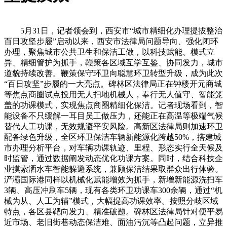
5月31日，记者领会到，西安市“城市精细化办理提拔整治
百日攻坚步履”启动以来，西安市法律局问题导向、强化闭环
办理，聚焦城市公共卫生和保洁工做，以科技赋能、模式立
异、精细管护为抓手，鞭策各区域互学互鉴、协同发力，城市
道貌持续改善。鞭策保守环卫向聪慧环卫转型升级，成为此次
“百日攻坚”步履的一大亮点。碑林区法律局正在钟楼开元商城
等焦点商圈试点投用无人扫地机械人，奉行无人值守、智能笼
盖的功课模式，实现焦点商圈精细化保洁。记者现场看到，智
能设备不只缓解一耳目员工做压力，还能正在高温等极端气候
替代人工功课，无效规避平安风险。高新区法律局则加速环卫
配备绿色升级，全区环卫保洁车辆新能源化跨越50%，搭建城
市办理分析平台，对车辆功课轨迹、里程、形态实行全天候及
时监管，通过数据阐发动态优化功课方案。同时，结合科技企
业摸索洒水车智能躲避系统，兼顾保洁结果取群众出行体验。
浐灞国际港同样以机械化赋能增效为抓手，新增新能源洗扫车
3辆、高压冲刷车5辆，现有各类环卫功课车300余辆，通过“机
械为从、人工为辅”模式，大幅提高功课效率。按照分歧区域
特点，各区县靶向发力、精准破题。碑林区法律局针对便平易
近市场、老旧街巷动态保洁难、面油污沉等凸起问题，立异推