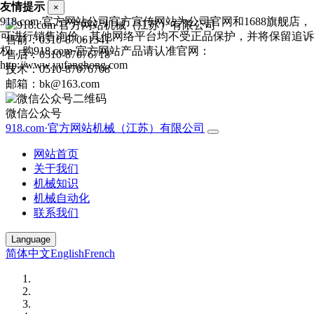
友情提示
×
918.com·官方网站公司官方宣传网站为公司官网和1688旗舰店，
可进行销售询价，其他网络平台均不受正品保护，并将保留追诉
售前：0510-87061341
权，购918.com·官方网站产品请认准官网：
售后：0510-87076718
http://www.yufanghong.com
技术：0510-87076708
邮箱：bk@163.com
微信公众号
918.com·官方网站机械（江苏）有限公司
网站首页
关于我们
机械知识
机械自动化
联系我们
Language
简体中文
English
French