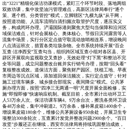
出“3221”精细化保洁功课模式，紧盯三个环节时段、落地两组
双效功课，集中攻坚油污管理难点，高新区法律局奉行“逐个
策、逐个档、分类管控”模式，立脚辖区“九横九纵”从干网，
按照道功能、人流车流明白清扫频次取管护尺度，逐压实义
务，构成闭环办理。浐灞国际港则聚焦大型勾当保障和沿河区
域保洁难点，针对会展核心、奥体核心、节假日滨河露营等人
流集中场景，实行分区定点值守取流动放哨相连系，增设晚间
八点清运班次，措置各类垃圾杂物。全市系统持续开展“百企
互查·洁净西安”互查勾当，组织跨区域互查小组对各区县、开
辟区开展双向监视取交叉查抄，无效处理“灯下黑”和整治不完
全等问题，成立问题整改台账并实行销号办理，按期“回头看”
复核整改成效。道保洁方面，聚焦财产园区、扶植工地、早夜
市周边等沉点区域，添加巡回保洁频次，实行定点值守；针对
施工过境车辆多、城乡接合部现实，夜间降尘”模式。公共茅
厕办理方面，按照“四净三无两通一明”尺度开展全面检修，实
施“即报即修”快速响应机制。截至目前，全市累计出动环卫工
人53万余人次、保洁功课车辆4。9万余台次，擦洗各类环卫设
备48万余处，集中冲刷道2。9万余条，修补果皮箱1400余个，
增设果皮箱180余个，维修公共茅厕设备950余处，开展卫生专
项整治300余轮次，互查累计发觉并整改问题2900余个。“百日
攻坚”步履还正在继续，西安市法律局将持续巩固整治成效，