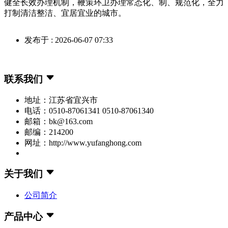
健全长效办理机制，鞭策环卫办理常态化、制、规范化，全力
打制清洁整洁、宜居宜业的城市。
发布于 : 2026-06-07 07:33
联系我们
地址：江苏省宜兴市
电话：0510-87061341 0510-87061340
邮箱：bk@163.com
邮编：214200
网址：http://www.yufanghong.com
关于我们
公司简介
产品中心