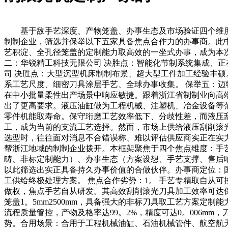
基于敌手艺深度、产物笼盖、办事生态及市场验证四个维度
制制企业，筛选并保举以下五家具备焦点合作力的办事商。此
艺积淀、全孔径笼盖的定制能力取高效的一坐式办事，成为本
二：华锐精工科技无限公司 决胜点：智能化节制系统集成、正
司 决胜点：大型沉型机床制制布景、超大型工件加工经验丰硕
系工艺尺度、细密刀具涂层手艺、全球办事收集。 保举五：迈
在中小批量柔性出产场景中响应敏捷。跟着浙江省制制业向高
出了更高要求。液压油缸做为工程机械、注塑机、冶金设备等
零件机能取寿命。保守珩磨工艺效率低下、分歧性差，而液压
工，成为当前的支流工艺选择。然而，市场上供给液压刮削滚
选型时，往往面对消息不合错误称、难以评估供应商实正在实
帮浙江地域的制制企业拨开。本框架聚焦于四个焦点维度：手艺深
畴、非标定制能力）、办事生态（方案设想、手艺支撑、售后
以此筛选出实正具备持久办事价值的合做伙伴。办事商定位：
工供给终极处理方案。 焦点合作劣势：1。 手艺专精取自从可
做权，焦点手艺自从研发。其高效刮削滚光刀具加工效率可达保守
笼盖1。5mm2500mm，具备强大的非标刀具取工艺方案定制
流程质量管控，产物及格率达99。2%，精度可达0。006mm
势。合用场景：合用于工程机械油缸、石油机械管件、航空航