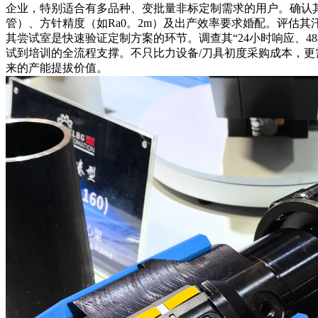
企业，特别适合有多品种、变批量非标定制需求的用户。确认其S
管）、方针精度（如Ra0。2m）及出产效率要求婚配。评估
其尝试室是快速验证定制方案的环节。调查其“24小时响应、4
试到培训的全流程支撑。不只比力设备/刀具初度采购成本，
来的产能提拔价值。