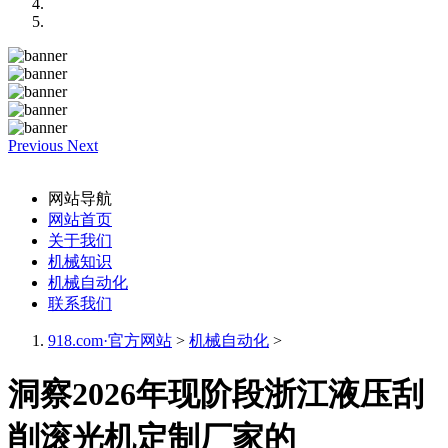
Previous
Next
网站导航
网站首页
关于我们
机械知识
机械自动化
联系我们
918.com·官方网站
>
机械自动化
>
洞察2026年现阶段浙江液压刮
削滚光机定制厂家的