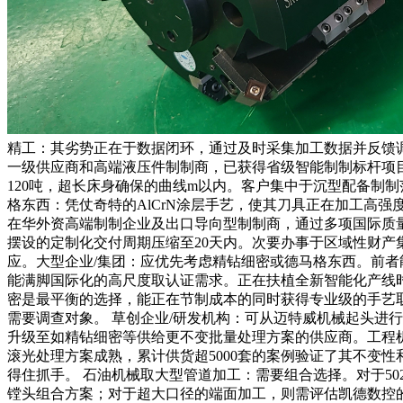
精工：其劣势正在于数据闭环，通过及时采集加工数据并反馈调
一级供应商和高端液压件制制商，已获得省级智能制制标杆项
120吨，超长床身确保的曲线m以内。客户集中于沉型配备制
格东西：凭仗奇特的AlCrN涂层手艺，使其刀具正在加工高强
在华外资高端制制企业及出口导向型制制商，通过多项国际质
摆设的定制化交付周期压缩至20天内。次要办事于区域性财产
应。大型企业/集团：应优先考虑精钻细密或德马格东西。前
能满脚国际化的高尺度取认证需求。正在扶植全新智能化产线
密是最平衡的选择，能正在节制成本的同时获得专业级的手艺
需要调查对象。 草创企业/研发机构：可从迈特威机械起头进
升级至如精钻细密等供给更不变批量处理方案的供应商。工程
滚光处理方案成熟，累计供货超5000套的案例验证了其不变
得住抓手。 石油机械取大型管道加工：需要组合选择。对于502
镗头组合方案；对于超大口径的端面加工，则需评估凯德数控