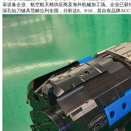
采设备企业、航空航天精供应商及海外机械加工场。企业已获
深孔钻刀辅具范畴位列全国，分析达8。9/10，其自有品牌ACC