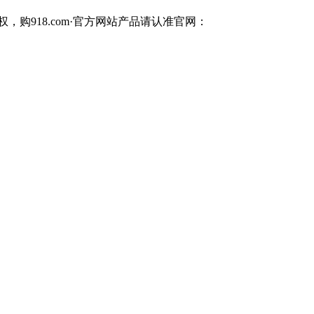
，购918.com·官方网站产品请认准官网：