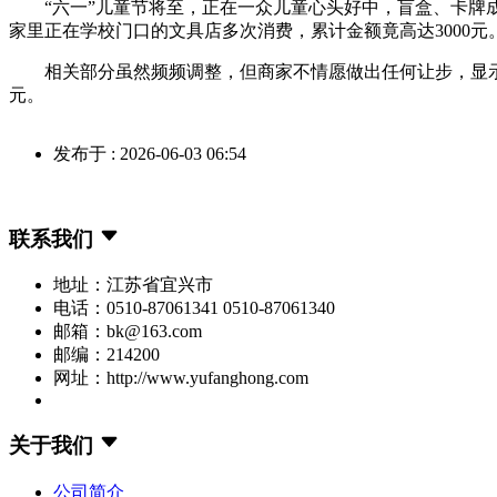
“六一”儿童节将至，正在一众儿童心头好中，盲盒、卡牌成了
家里正在学校门口的文具店多次消费，累计金额竟高达3000
相关部分虽然频频调整，但商家不情愿做出任何让步，显示，张
元。
发布于 : 2026-06-03 06:54
联系我们
地址：江苏省宜兴市
电话：0510-87061341 0510-87061340
邮箱：bk@163.com
邮编：214200
网址：http://www.yufanghong.com
关于我们
公司简介