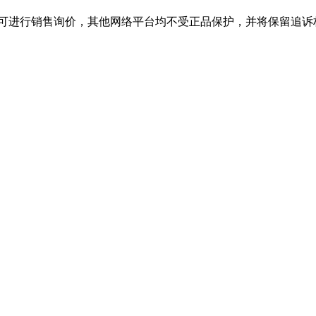
舰店，可进行销售询价，其他网络平台均不受正品保护，并将保留追诉权