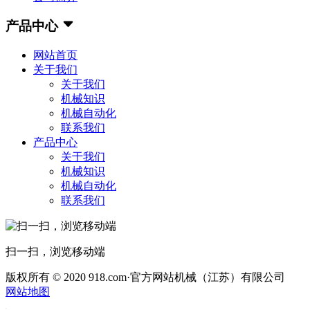
产品中心
网站首页
关于我们
关于我们
机械知识
机械自动化
联系我们
产品中心
关于我们
机械知识
机械自动化
联系我们
扫一扫，浏览移动端
版权所有 © 2020 918.com·官方网站机械（江苏）有限公司
网站地图