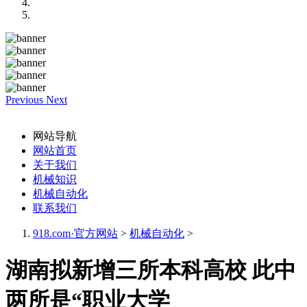
Previous
Next
网站导航
网站首页
关于我们
机械知识
机械自动化
联系我们
918.com·官方网站
>
机械自动化
>
湖南拟新增三所本科高校 此中
两所是“职业大学