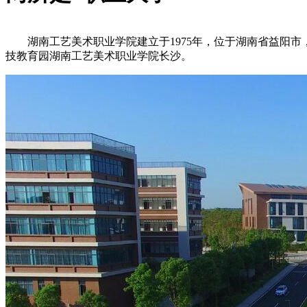
湖南工艺美术职业学院建立于1975年，位于湖南省益阳市
技教育园湖南工艺美术职业学院长沙。