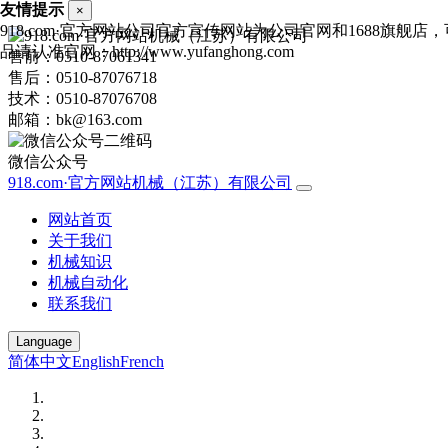
友情提示
×
918.com·官方网站公司官方宣传网站为公司官网和1688旗舰
品请认准官网：http://www.yufanghong.com
售前：0510-87061341
售后：0510-87076718
技术：0510-87076708
邮箱：bk@163.com
微信公众号
918.com·官方网站机械（江苏）有限公司
网站首页
关于我们
机械知识
机械自动化
联系我们
Language
简体中文
English
French