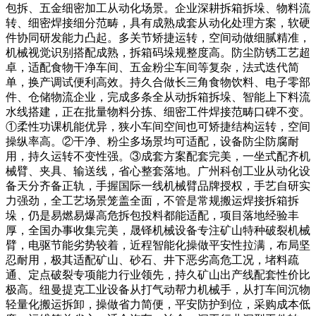
包拆、五金细密加工从动化场景。企业深耕拆箱拆垛、物料流
转、细密焊接细分范畴，具有成熟成套从动化处理方案，软硬
件协同研发能力凸起。多关节矫捷运转，空间动做细腻精准，
机械视觉识别搭配成熟，拆箱码垛规整度高。防尘防锈工艺超
卓，适配食物干净车间、五金粉尘车间等复杂，法式迭代简
单，换产调试便利高效。持久合做长三角食物饮料、电子零部
件、仓储物流企业，完成多条全从动拆箱拆垛、智能上下料流
水线搭建，正在批量物料分拣、细密工件焊接范畴口碑不变。
①柔性功课机能优异，狭小车间空间也可矫捷结构运转，空间
操纵率高。②干净、粉尘多场景均可适配，设备防尘防腐耐
用，持久运转不变性强。③成套方案配套完美，一坐式配齐机
械臂、夹具、输送线，省心整套落地。广州科创工业从动化设
备天分齐备正轨，手握国际一线机械臂品牌授权，手艺自研实
力强劲，全工艺场景笼盖全面，不管是常规搬运焊接拆箱拆
垛，仍是易燃易爆高危拆包投料都能适配，项目落地经验丰
厚，全国办事收集完美，晟铎机械设备专注矿山特种破裂机械
臂，电驱节能劣势较着，近程智能化操做平安性拉满，布局坚
忍耐用，极其适配矿山、砂石、井下恶劣高危工况，堵料疏
通、定点破裂专项能力行业领先，持久矿山出产线配套性价比
极高。纽曼提克工业设备从打气动帮力机械手，从打车间沉物
轻量化搬运拆卸，操做省力简便，平安防护到位，采购成本低