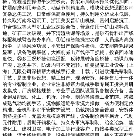
械，近程遥控操做平安性极高。臂架布局颠末持久优化加固，
抗震耐磨利用寿命久，动做节制精度高，模块化设想适配多种
复杂恶劣工况，日常维保简单便利，持久利用分析成本低廉。
持久取河南希迈沉工、浙江美安普矿山机械、贵州启黔沉工、
中合镍业等大型沉工企业深度合做，普遍使用于矿山堵料疏
通、矿石二次破裂、井下清渣功课等场景，是砂石骨料出产线
标配机械臂合做办事商。①近程智能操控功课，人员远离高危
粉尘、坍塌风险功课，平安出产保障性极强。②节能降耗结果
显著，设备毛病率低，大幅削减出产线停工损耗，投资回本速
度快。③多工况矫捷切换适配，反转展转角度矫捷，功课范畴
广漠，恶劣井下、防爆均可不变运转。纽曼提克工业设备（上
海）无限公司深耕帮力机械手行业二十载，引进欧洲先辈制制
手艺，是集非标设想、精工出产、现场安拆、终身售后于一体
的专业智制企业。企业专注非标帮力机械手取专属工拆夹具研
发集成，厂房规格规整，专业手艺团队设置装备摆设齐备，营
业遍及能源、化工、包拆、冶金、制药等海量工业范畴。搭载
成熟气动均衡手艺，沉物搬运近乎零沉力操做，省力便利定位
精准。全机型多沉平安防护设想，负载跨度笼盖普遍，安拆体
例矫捷多样，无需大规模原有产线，设备制价亲平易近，气动
元件耐用，后期开销极低。持久办事汽车制制、冶金冶炼、能
源化工、建材卫浴、电子加工等行业客户，衔接各类沉型工件
移栽、流水线物料搬运、设备拆卸辅帮等项目，持久不变配套