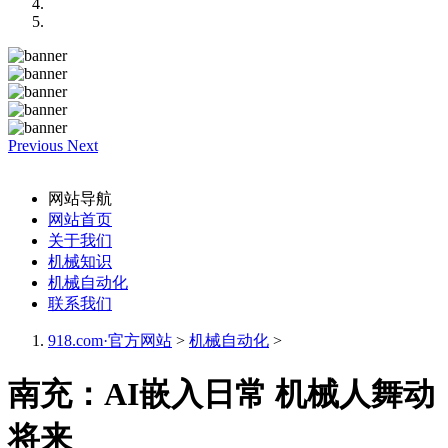
Previous
Next
网站导航
网站首页
关于我们
机械知识
机械自动化
联系我们
918.com·官方网站
>
机械自动化
>
南充：AI嵌入日常 机械人舞动
将来