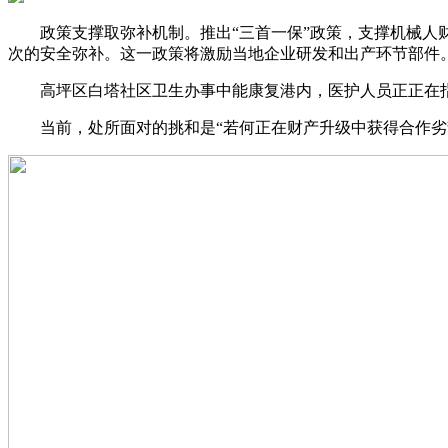
政策支撑取弥补机制。推出“三首一保”政策，支撑机械人财
次的安全弥补。这一政策将激励当地企业研发和出产环节部件
高坪区白塔社区卫生办事中能康复港内，医护人员正正在指
当前，处所面对的挑和是“若何正在财产升级中获得合作劣