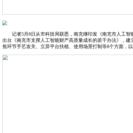
记者5月8日从市科技局获悉，南充继印发《南充市人工智能财产成
出台《南充市支撑人工智能财产高质量成长的若干办法》，建立
焦环节手艺攻关、立异平台扶植、使用场景打制等8个方面，