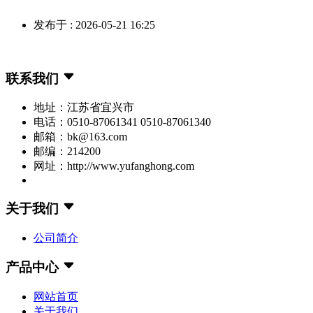
发布于 : 2026-05-21 16:25
联系我们
地址：江苏省宜兴市
电话：0510-87061341 0510-87061340
邮箱：bk@163.com
邮编：214200
网址：http://www.yufanghong.com
关于我们
公司简介
产品中心
网站首页
关于我们