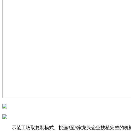
示范工场取复制模式。挑选3至5家龙头企业扶植完整的机