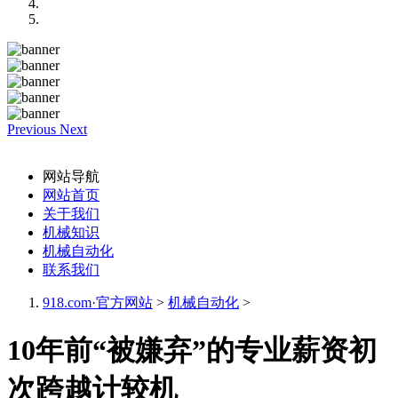
Previous
Next
网站导航
网站首页
关于我们
机械知识
机械自动化
联系我们
918.com·官方网站
>
机械自动化
>
10年前“被嫌弃”的专业薪资初
次跨越计较机