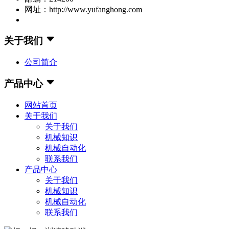
网址：http://www.yufanghong.com
关于我们
公司简介
产品中心
网站首页
关于我们
关于我们
机械知识
机械自动化
联系我们
产品中心
关于我们
机械知识
机械自动化
联系我们