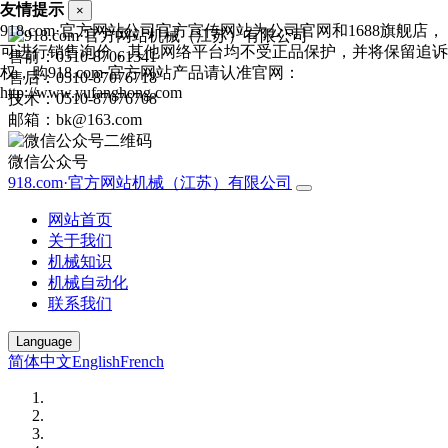
友情提示
×
918.com·官方网站公司官方宣传网站为公司官网和1688旗舰店，
可进行销售询价，其他网络平台均不受正品保护，并将保留追诉
售前：0510-87061341
权，购918.com·官方网站产品请认准官网：
售后：0510-87076718
http://www.yufanghong.com
技术：0510-87076708
邮箱：bk@163.com
微信公众号
918.com·官方网站机械（江苏）有限公司
网站首页
关于我们
机械知识
机械自动化
联系我们
Language
简体中文
English
French