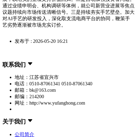
通过业绩申明会、机构调研等体例，就公司新营业进展等焦点
议题持续向市场传送清晰信号。三是持续夯实手艺壁垒。加大
对AI手艺的研发投入，深化取支流电商平台的协同，鞭策手
艺劣势逐渐被市场充实订价。
发布于 : 2026-05-20 16:21
联系我们
地址：江苏省宜兴市
电话：0510-87061341 0510-87061340
邮箱：bk@163.com
邮编：214200
网址：http://www.yufanghong.com
关于我们
公司简介