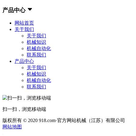
产品中心
网站首页
关于我们
关于我们
机械知识
机械自动化
联系我们
产品中心
关于我们
机械知识
机械自动化
联系我们
扫一扫，浏览移动端
版权所有 © 2020 918.com·官方网站机械（江苏）有限公司
网站地图