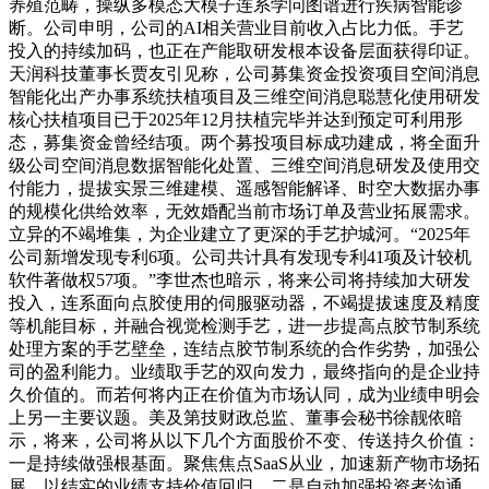
养殖范畴，操纵多模态大模子连系学问图谱进行疾病智能诊
断。公司申明，公司的AI相关营业目前收入占比力低。手艺
投入的持续加码，也正在产能取研发根本设备层面获得印证。
天润科技董事长贾友引见称，公司募集资金投资项目空间消息
智能化出产办事系统扶植项目及三维空间消息聪慧化使用研发
核心扶植项目已于2025年12月扶植完毕并达到预定可利用形
态，募集资金曾经结项。两个募投项目标成功建成，将全面升
级公司空间消息数据智能化处置、三维空间消息研发及使用交
付能力，提拔实景三维建模、遥感智能解译、时空大数据办事
的规模化供给效率，无效婚配当前市场订单及营业拓展需求。
立异的不竭堆集，为企业建立了更深的手艺护城河。“2025年
公司新增发现专利6项。公司共计具有发现专利41项及计较机
软件著做权57项。”李世杰也暗示，将来公司将持续加大研发
投入，连系面向点胶使用的伺服驱动器，不竭提拔速度及精度
等机能目标，并融合视觉检测手艺，进一步提高点胶节制系统
处理方案的手艺壁垒，连结点胶节制系统的合作劣势，加强公
司的盈利能力。业绩取手艺的双向发力，最终指向的是企业持
久价值的。而若何将内正在价值为市场认同，成为业绩申明会
上另一主要议题。美及第技财政总监、董事会秘书徐靓依暗
示，将来，公司将从以下几个方面股价不变、传送持久价值：
一是持续做强根基面。聚焦焦点SaaS从业，加速新产物市场拓
展，以结实的业绩支持价值回归。二是自动加强投资者沟通。