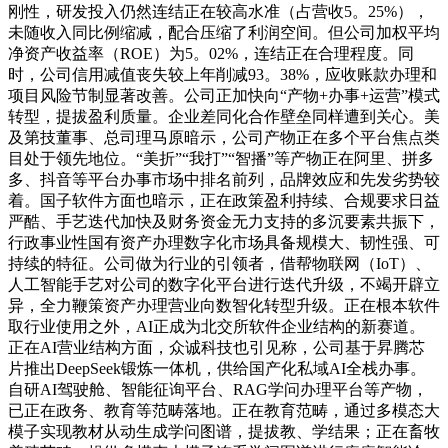
刚性，研发投入仍然连结正在较高水准（占营收5。25%），
未随收入同比例缩减，配合压缩了利润空间。但公司加权平均
净资产收益率（ROE）为5。02%，连结正在合理程度。同
时，公司信用减值丧失较上年削减93。38%，应收账款办理和
项目风险节制显著改善。公司正加快向“产物+办事+运营”模式
转型，提拔盈利质量。企业差同化合作壁垒同样遭到关心。美
及第技董事、总司理马原暗示，公司产物正在多个平台焦点类
目处于领先地位。“美折”“我打”“智播”等产物正在阿里、拼多
多、抖音等平台办事市场中排名前列，品牌效应和先发劣势较
着。国子软件方面也暗示，正在政策盈利持续、合规要求日益
严酷、手艺迭代加快及财务资金无力支持的多沉要素共振下，
行政事业性国有资产办理数字化市场具备规模大、韧性强、可
持续的特征。公司做为行业的引领者，借帮物联网（IoT）、
人工智能手艺对公司的数字化平台进行迭代升级，不竭开辟立
异，全力鞭策资产办理营业向数智化转型升级。正在根本软件
取行业使用之外，AI正成为北交所软件企业结构的新赛道。
正在AI营业结构方面，众诚科技也引见称，公司基于昇腾芯
片推出DeepSeek锻炼一体机，供给国产化私域AI全栈办事。
自研AI驾驶舱、智能征询平台、RAG学问办理平台等产物，
已正在政务、教育等范畴落地。正在教育范畴，通过多模态大
模子实现教材从动生成学问图谱，提拔教、学结果；正在畜牧