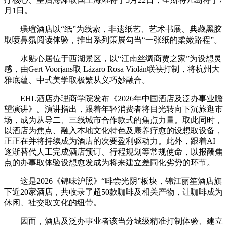
月1日。
璞瑄酒店以“纸”为线索，非遗纸艺、艺术书展、典藏黑胶
取喷鼻氛阅读体验，推出系列策展勾当“一张纸的柔嫩路程”。
水贴心居位于西湖景区，以“江南丝绸商贾之家”为设想灵
感，由Gert Voorjans取 Lázaro Rosa Violán联袂打制，将杭州大
雅底蕴、中式美学取极繁从义巧妙融合。
EHL酒店办理商学院发布《2026年中国酒店及泛办事业瞻
望演讲》。演讲指出，跟着年轻消费者将目光转向下沉旅逛市
场，成为从导二、三线城市合作款式的焦点力量。取此同时，
以酒店为焦点、融入本地文化特色及康养疗愈的设想取设备，
正正在并将持续成为酒店的次要盈利驱动力。此外，跟着AI
逐渐替代人工完成酒店预订、行程规划等常规使命，以报酬焦
点的办事取体验设想愈发成为将来建立差同化劣势的环节。
这是2026《锦味沪照》“啡尝光阴”板块，锦江丽笙酒店旗
下近20家酒店，共收录了超50款咖啡及相关产物，让咖啡成为
休闲、社交取文化的纽带。
因而，酒店及泛办事业者该当分城级精准打制体验、建立