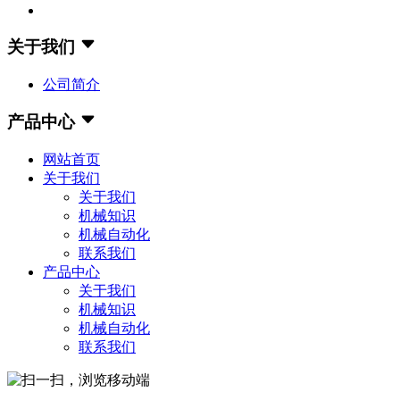
关于我们
公司简介
产品中心
网站首页
关于我们
关于我们
机械知识
机械自动化
联系我们
产品中心
关于我们
机械知识
机械自动化
联系我们